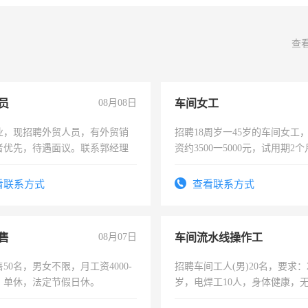
查
员
08月08日
车间女工
业，现招聘外贸人员，有外贸销
招聘18周岁一45岁的车间女工
者优先，待遇面议。联系郭经理
资约3500一5000元，试用期2
险，有年薪假，年底福利
看联系方式
查看联系方式
售
08月07日
车间流水线操作工
50名，男女不限，月工资4000-
招聘车间工人(男)20名，要求：2
元，单休，法定节假日休。
岁，电焊工10人，身体健康，
好。薪资：4500-7000元，标