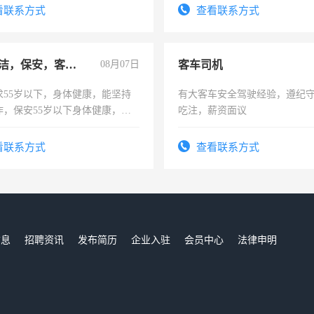
宿，免费发放劳保用品，两班
看联系方式
查看联系方式
25号准时发放工资，工作时间1
急招保洁，保安，客服，工程
08月07日
客车司机
求55岁以下，身体健康，能坚持
有大客车安全驾驶经验，遵纪
作，保安55岁以下身体健康，有
吃注，薪资面议
形象端庄，遵纪守法，无犯罪记
服要求45岁以下高中以上文化，
看联系方式
查看联系方式
工作认真，性格开朗有良好沟通
工程，懂水电维修。
信息
招聘资讯
发布简历
企业入驻
会员中心
法律申明
们