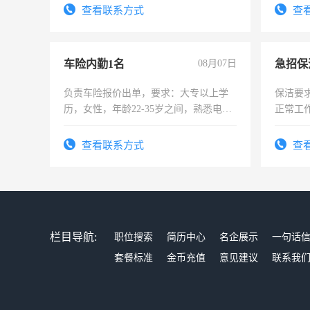
查看联系方式
查
车险内勤1名
08月07日
负责车险报价出单，要求：大专以上学
保洁要
历，女性，年龄22-35岁之间，熟悉电脑
正常工
操作，工作态度认真，具有团队精神，
责任心
试用期1-3个月，转正后交纳五险，
录，客
查看联系方式
查
懂电脑
能力，
栏目导航:
职位搜索
简历中心
名企展示
一句话
套餐标准
金币充值
意见建议
联系我