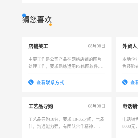
猜您喜欢
店铺美工
08月08日
外贸人
主要工作是公司产品在网络店铺的图片
本地企
处理工作，要求熟练运用PS修图软件,工
售经验
作时间每天8小时，待遇优厚。
查看联系方式
查
工艺品导购
08月08日
电话销
工艺品导购10名，要求;18-35之间，气质
电话销售
佳，沟通能力强，有团队合作精神，有
8000
上进心，有工作经验者优先！