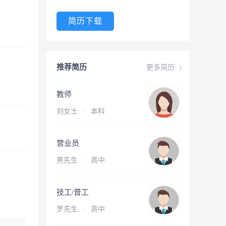
简历下载
推荐简历
更多简历
教师
刘女士
·
本科
营业员
男先生
·
高中
技工/普工
罗先生
·
高中